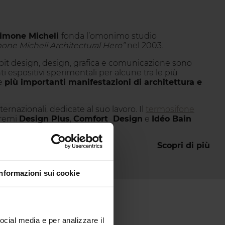
imone Micheli
fonda l’omonimo studio
one Micheli Architectural Hero”
nel 2003.
exhibit design, design, grafica e comunicazione sono
ti espositivi sperimentali per alcune tra le più
le
più importanti manifestazioni di architettura e
ernazionali, dedicate al suo lavoro. Il
termosifone
premi
Design Plus
,
Comfort Design
e
Idéo Bain
Scopri di più
Informazioni sui cookie
ocial media e per analizzare il