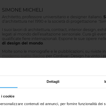
SIMONE MICHELI
Architetto, professore universitario e designer italiano,
S
d’architettura nel 1990 e la società di progettazione
“Sim
I suoi lavori di architettura, contract, interior design, 
legati al mondo dell’esaltazione sensoriale. Cura gli even
qualificate fiere internazionali. Espone le sue opere nel
di design del mondo
.
Molte sono le monografie e le pubblicazioni, su riviste int
moderno piatto Badge
per Cordivari Design ha vinto i 
Prix Nominé
.
Dettagli
SOLUZIONI SIMILI…
 i cookie
personalizzare contenuti ed annunci, per fornire funzionalità dei s