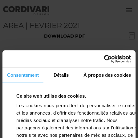
AREA | FEVRIER 2021
DOWNLOAD PDF
CORDIVARI S.R.L.
Z.I. PAGLIARE 64020 MORRO D'ORO TERAMO (ITALY)
TEL: +39 085 80401 - EMAIL:
INFO@CORDIVARI.IT
C.F.-P.IVA-VAT ID NR.IT00735570673
Consentement
Détails
À propos des cookies
R.E.A. TE N.92310 - CAP.SOC. € 10.000.000 I.V.
CORPORATE WEBSITE:
CORDIVARI.FR
Ce site web utilise des cookies.
Les cookies nous permettent de personnaliser le conten
et les annonces, d'offrir des fonctionnalités relatives aux
médias sociaux et d'analyser notre trafic. Nous
partageons également des informations sur l'utilisation d
notre site avec nos partenaires de médias sociaux, de