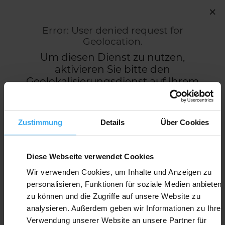
×
Error: User denied request for
Geolocation.
Filter
Um diesen Dienst zu nutzen,
aktivieren Sie bitte den
Geolokalisierungsdienst auf Ihrem
Gerät
Sie können auch nach Stadt
Zustimmung
Details
Über Cookies
suchen, um den nächstgelegenen
Händler zu finden.
Diese Webseite verwendet Cookies
Wir verwenden Cookies, um Inhalte und Anzeigen zu
personalisieren, Funktionen für soziale Medien anbieten
zu können und die Zugriffe auf unsere Website zu
analysieren. Außerdem geben wir Informationen zu Ihrer
Verwendung unserer Website an unsere Partner für