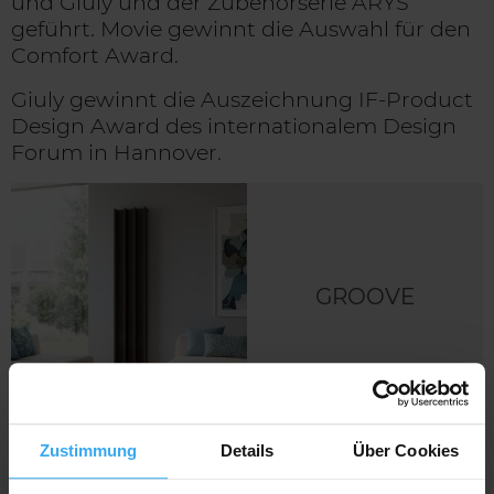
und Giuly und der Zubehörserie ARYS
geführt. Movie gewinnt die Auswahl für den
Comfort Award.
Giuly gewinnt die Auszeichnung IF-Product
Design Award des internationalem Design
Forum in Hannover.
GROOVE
Zustimmung
Details
Über Cookies