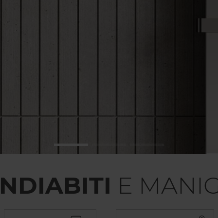
NDIABITI
E MANIG