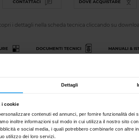
CONTATTACI
DOVE ACQUISTARE
copri i dettagli nella scheda tecnica cliccando su downloa
TURE
DOCUMENTI TECNICI
MANUALI & IS
Dettagli
SOLUZIONI SIMILI…
 i cookie
personalizzare contenuti ed annunci, per fornire funzionalità dei s
amo inoltre informazioni sul modo in cui utilizza il nostro sito co
ubblicità e social media, i quali potrebbero combinarle con altre i
 utilizzo dei loro servizi.