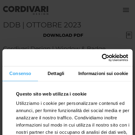
DDB | OTTOBRE 2023
DOWNLOAD PDF
Cordivari Design | Window & Badge
CORDIVARI S.R.L.
Consenso
Dettagli
Informazioni sui cookie
Z.I. PAGLIARE 64020 MORRO D'ORO TERAMO (ITALY)
TEL: +39 085 80401 - EMAIL:
INFO@CORDIVARI.IT
C.F.-P.IVA-VAT ID NR.IT00735570673
R.E.A. TE N.92310 - CAP.SOC. € 10.000.000 I.V.
CORPORATE WEBSITE:
CORDIVARI.IT
Questo sito web utilizza i cookie
Utilizziamo i cookie per personalizzare contenuti ed
annunci, per fornire funzionalità dei social media e per
analizzare il nostro traffico. Condividiamo inoltre
informazioni sul modo in cui utilizza il nostro sito con i
nostri partner che si occupano di analisi dei dati web,