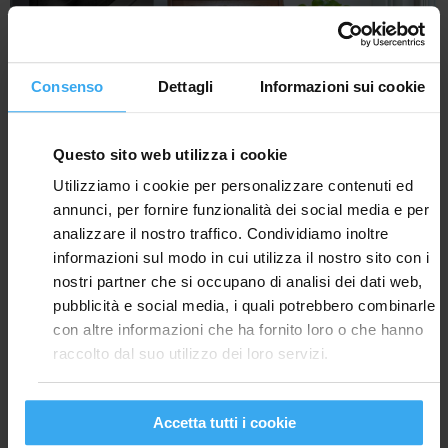
Consenso
Dettagli
Informazioni sui cookie
Questo sito web utilizza i cookie
Progettazione:
Arch. Antonio Felicetti
Location:
Corigliano-Rossano (Cs)
Utilizziamo i cookie per personalizzare contenuti ed
annunci, per fornire funzionalità dei social media e per
La Tic Tac Home, il progetto realizzato
analizzare il nostro traffico. Condividiamo inoltre
dall’Arch. Antonio Felicetti, si sviluppa su due
informazioni sul modo in cui utilizza il nostro sito con i
livelli. Un’abitazione luminosa, dinamica, con
nostri partner che si occupano di analisi dei dati web,
spazi raffinati e differenti anche per
pubblicità e social media, i quali potrebbero combinarle
atmosfera, con dettagli eleganti e semplici,
con altre informazioni che ha fornito loro o che hanno
un’architettura green e giovane come la
raccolto dal suo utilizzo dei loro servizi.
coppia di giovani professionisti che ha
commissionato il progetto. Gli ambienti si
sviluppano alternando uno stile total white a
Accetta tutti i cookie
giochi di colore decisi ed in assoluto