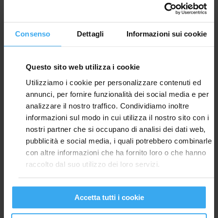
L’AZIENDA CORDIVARI.
Lavora presso uno studio di architettura e
Consenso
Dettagli
Informazioni sui cookie
ora frequenta l’Istituto Pantheon di Roma
per conseguire un master in Ecodesign.
Si affianca alla Cordivari grazie ad un
Questo sito web utilizza i cookie
progetto scolastico, il cui scopo era quello di
avere un termoarredo semplice ma allo
Utilizziamo i cookie per personalizzare contenuti ed
stesso tempo funzionale. Grazie a questo
annunci, per fornire funzionalità dei social media e per
progetto nasce
WINDOW
, vincitore dell'
IF
analizzare il nostro traffico. Condividiamo inoltre
Design Award 2020
e del
Red Dot Award
informazioni sul modo in cui utilizza il nostro sito con i
2022
."
nostri partner che si occupano di analisi dei dati web,
pubblicità e social media, i quali potrebbero combinarle
con altre informazioni che ha fornito loro o che hanno
raccolto dal suo utilizzo dei loro servizi.
WINDOW
Accetta tutti i cookie