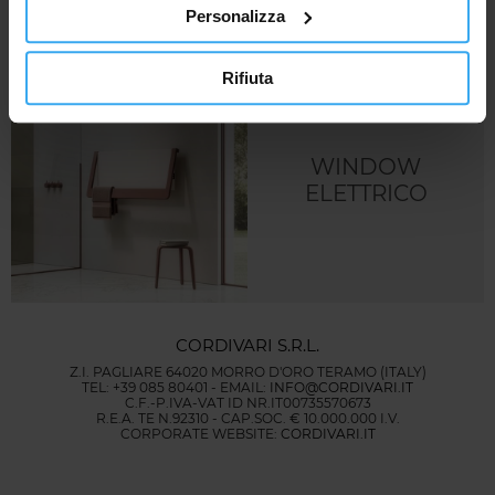
Personalizza
Rifiuta
WINDOW
ELETTRICO
CORDIVARI S.R.L.
Z.I. PAGLIARE 64020 MORRO D'ORO TERAMO (ITALY)
TEL: +39 085 80401 - EMAIL:
INFO@CORDIVARI.IT
C.F.-P.IVA-VAT ID NR.IT00735570673
R.E.A. TE N.92310 - CAP.SOC. € 10.000.000 I.V.
CORPORATE WEBSITE:
CORDIVARI.IT