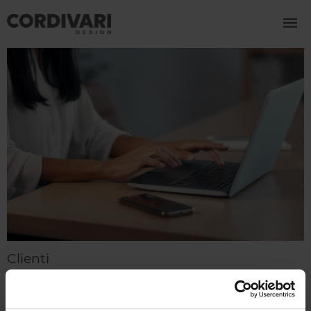
Clienti
Sei alla ricerca di una soluzione Cordivari Design che
faccia per te oppure hai bisogno di maggiori
informazioni?