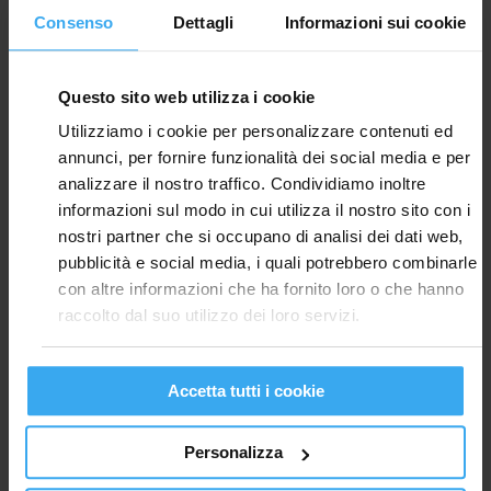
Sei un architetto, un progettista o un interior
Consenso
Dettagli
Informazioni sui cookie
designer e vuoi metterti in contatto con noi?
Sei un installatore ed hai bisogno di approfondire
qualche dettaglio sui nostri termoarredi?
Questo sito web utilizza i cookie
Mettiti in contatto con noi in modo semplice e
Utilizziamo i cookie per personalizzare contenuti ed
veloce!
annunci, per fornire funzionalità dei social media e per
analizzare il nostro traffico. Condividiamo inoltre
informazioni sul modo in cui utilizza il nostro sito con i
nostri partner che si occupano di analisi dei dati web,
pubblicità e social media, i quali potrebbero combinarle
con altre informazioni che ha fornito loro o che hanno
raccolto dal suo utilizzo dei loro servizi.
Accetta tutti i cookie
Personalizza