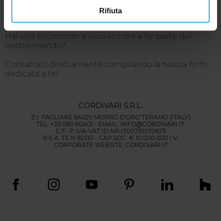
Rivenditori Cordivari Design
Rifiuta
Sei un rivenditore Cordivari Design ed hai bisogno di
maggiori informazioni?
Hai una showroom e vuoi entrare a far parte del
nostro mondo?
Contattaci direttamente compilando la nostra form
dedicata a te!
CORDIVARI S.R.L.
Z.I. PAGLIARE 64020 MORRO D'ORO TERAMO (ITALY)
TEL: +39 085 80401 - EMAIL:
INFO@CORDIVARI.IT
C.F.-P.IVA-VAT ID NR.IT00735570673
R.E.A. TE N.92310 - CAP.SOC. € 10.000.000 I.V.
CORPORATE WEBSITE:
CORDIVARI.IT